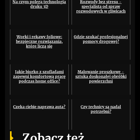
Na czym polega technologia
Rozwody bez stresu -
druku 3D
specjalista od spraw
rozwodowych w gliwicach
Worki i rekawy foliowe:
Gdzie szukać profesjonalnej
bezpieczne rozwiązania,
pomocy drogowej?
które liczą się
Jakie biurko z szufladami
Malowanie proszkowe -
zapewni komfortową pracę
sztuka doskonałej obróbki
podczas home office?
powierzchni
Czeka ciebie naprawa auta?
Czy technicy są nadal
potrzebni?
Zobacz też