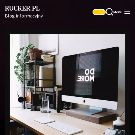
Skip
RUCKER.PL
to
Menu
Blog informacyjny
the
content