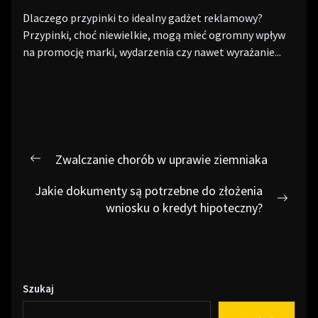
Dlaczego przypinki to idealny gadżet reklamowy?
Przypinki, choć niewielkie, mogą mieć ogromny wpływ
na promocję marki, wydarzenia czy nawet wyrażanie...
Nawigacja
Zwalczanie chorób w uprawie ziemniaka
Previous
wpisu
post:
Jakie dokumenty są potrzebne do złożenia
Next
wniosku o kredyt hipoteczny?
post:
Szukaj