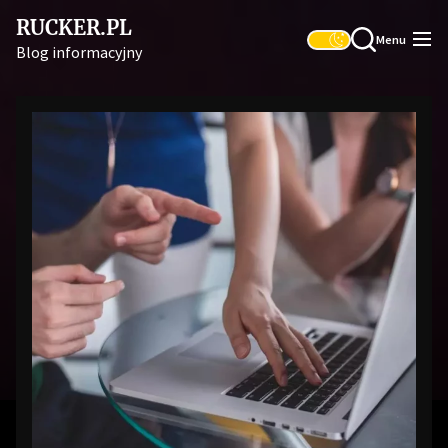
Skip
RUCKER.PL
to
Menu
Blog informacyjny
the
content