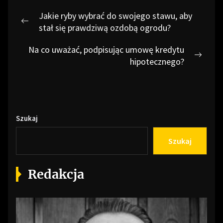
Nawigacja
Jakie ryby wybrać do swojego stawu, aby
wpisu
Previous
stał się prawdziwą ozdobą ogrodu?
post:
Na co uważać, podpisując umowę kredytu
Next
hipotecznego?
post:
Szukaj
Szukaj
Redakcja