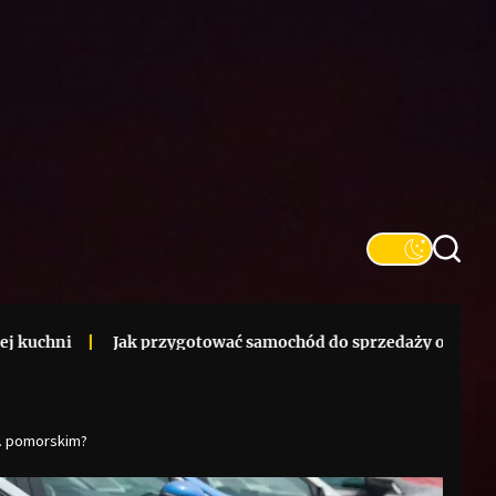
Jak przygotować samochód do sprzedaży online – kompletna
j. pomorskim?