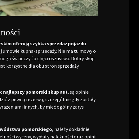
ności
skim oferują szybka sprzedaż pojazdu
ej umowie kupna-sprzedaży. Nie ma tu mowy o
mogą świadczyć o chęci oszustwa. Dobry skup
jest korzystne dla obu stron sprzedaży.
ąc
najlepszy pomorski skup aut
,
są opinie
zić z pewną rezerwą, szczególnie gdy zostały
wrażeniami innych, by mieć ogólny zarys
jewództwa pomorskiego
,
należy dokładnie
lności wyceny, wypłaty należności oraz opinii