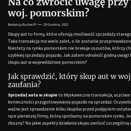
Na co zwrócić uwagę przy
woj. pomorskim?
Redakcja Rucker.pl
20 Grudnia, 2023
Skupy aut to firmy, które oferują możliwość sprzedaży stare
Taka transakcja ma wiele zalet, o ile zostanie przeprowadzo
Niestety na rynku pomorskim nie brakuje oszustów, którzy ch
szybkiej sprzedaży pojazdu. Jak zatem odnaleźć godną uwagi 
skupu aut w województwie pomorskim?
Jak sprawdzić, który skup aut w wo
zaufania?
Sprzedaż auta w skupie
to błyskawiczna transakcja, uczciw
konieczności przygotowywania pojazdu na sprzedaż. Oczywiści
ważne jest sprawdzenie kilku skupów przed podjęciem ostatec
ręce pierwszej firmy, którą spotkamy na pomorskim rynku. Jed
słuszny? Na jakie aspekty działania skupu zwrócić szczególn