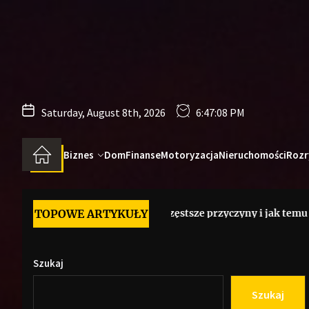
Skip
to
the
content
Saturday, August 8th, 2026
6:47:09 PM
Biznes
Dom
Finanse
Motoryzacja
Nieruchomości
Rozr
 indeksu Google – najczęstsze przyczyny i jak temu zapobiec
TOPOWE ARTYKUŁY
Szukaj
Szukaj