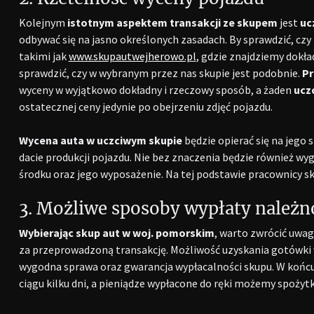
Kolejnym
istotnym aspektem transakcji ze skupem
jest
uc
odbywać się na jasno określonych zasadach. By sprawdzić, czy 
takimi jak
www.skupautwejherowo.pl
, gdzie znajdziemy dokła
sprawdzić, czy w wybranym przez nas skupie jest podobnie.
Pr
wyceny w wyjątkowo dokładny i rzeczowy sposób, a żaden
ucz
ostatecznej ceny jedynie po obejrzeniu zdjęć pojazdu.
Wycena auta w uczciwym skupie
będzie opierać się na jego
dacie produkcji pojazdu. Nie bez znaczenia będzie również wyg
środku oraz jego wyposażenie. Na tej podstawie pracownicy sk
3. Możliwe sposoby wypłaty należn
Wybierając skup aut w woj. pomorskim
,
warto zwrócić uwagę
za przeprowadzoną transakcję. Możliwość uzyskania gotówki
wygodna sprawa oraz gwarancja wypłacalności skupu. W końc
ciągu kilku dni, a pieniądze wypłacone do ręki możemy spożyt