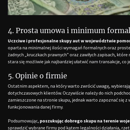
4. Prosta umowa i minimum formal
Uczciwe i profesjonalne skupy aut w województwie pomor
oparta na minimalnej ilości wymagań formalnych oraz prost
żadnych „kruczkach prawnych” oraz zawiłych zapisach, które 
stara się możliwie jak najbardziej ułatwić nam transakcje, co 
5. Opinie o firmie
Ostatnim aspektem, na który warto zwrócić uwagę, wybieraj
dotychczasowych klientów. Oczywiście należy do nich podchod
zamieszczone na stronie skupu, jednak warto zapoznać się z 
funkcjonowania danej firmy.
Podsumowując,
poszukując dobrego skupu na terenie wo
sprawdzić wybrane firmy pod kątem legalności działania, rzete