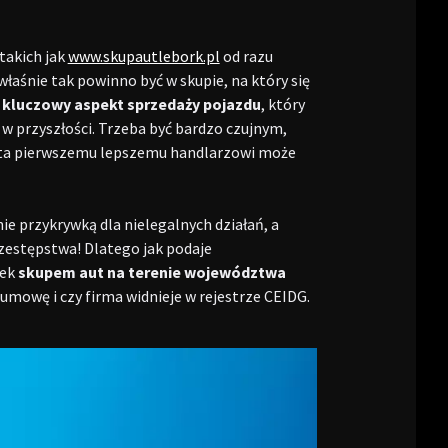
 takich jak
www.skupautlebork.pl
od razu
łaśnie tak powinno być w skupie, na który się
o
kluczowy aspekt sprzedaży pojazdu
, który
 przyszłości. Trzeba być bardzo czujnym,
auta pierwszemu lepszemu handlarzowi może
ie przykrywką dla nielegalnych działań, a
zestępstwa! Dlatego jak podaje
iek
skupem aut na terenie województwa
 umowę i czy firma widnieje w rejestrze CEIDG.