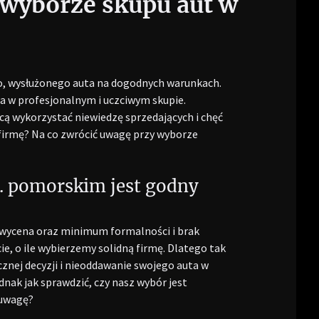
 wyborze skupu aut w
go, wysłużonego auta na dogodnych warunkach.
na w profesjonalnym i uczciwym skupie.
cą wykorzystać niewiedzę sprzedających i chęć
firmę? Na co zwrócić uwagę przy wyborze
j. pomorskim jest godny
a wycena oraz minimum formalności i brak
e, o ile wybierzemy solidną firmę. Dlatego tak
znej decyzji i nieoddawanie swojego auta w
nak jak sprawdzić, czy nasz wybór jest
ą uwagę?