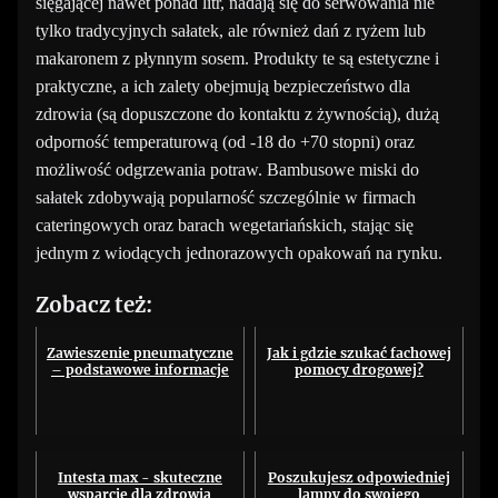
sięgającej nawet ponad litr, nadają się do serwowania nie
tylko tradycyjnych sałatek, ale również dań z ryżem lub
makaronem z płynnym sosem. Produkty te są estetyczne i
praktyczne, a ich zalety obejmują bezpieczeństwo dla
zdrowia (są dopuszczone do kontaktu z żywnością), dużą
odporność temperaturową (od -18 do +70 stopni) oraz
możliwość odgrzewania potraw. Bambusowe miski do
sałatek zdobywają popularność szczególnie w firmach
cateringowych oraz barach wegetariańskich, stając się
jednym z wiodących jednorazowych opakowań na rynku.
Zobacz też:
Zawieszenie pneumatyczne
Jak i gdzie szukać fachowej
– podstawowe informacje
pomocy drogowej?
Intesta max - skuteczne
Poszukujesz odpowiedniej
wsparcie dla zdrowia
lampy do swojego