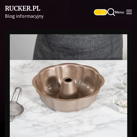
Skip
RUCKER.PL
to
Menu
Blog informacyjny
the
content