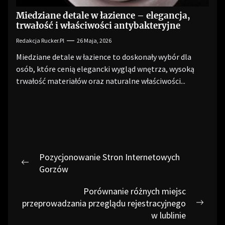
Miedziane detale w łazience – elegancja,
trwałość i właściwości antybakteryjne
Redakcja Rucker.pl
26 Maja, 2026
Miedziane detale w łazience to doskonały wybór dla
osób, które cenią elegancki wygląd wnętrza, wysoką
trwałość materiałów oraz naturalne właściwości...
Nawigacja
Pozycjonowanie Stron Internetowych
wpisu
Previous
Gorzów
post:
Porównanie różnych miejsc
przeprowadzania przeglądu rejestracyjnego
Next
w lublinie
post: