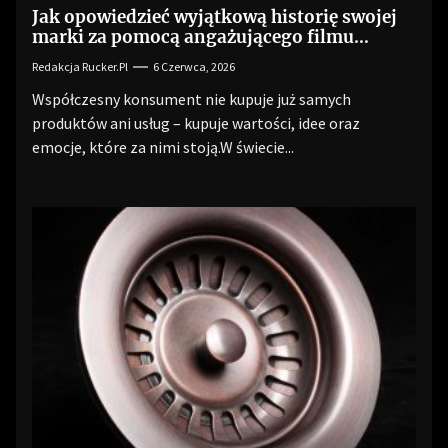
Jak opowiedzieć wyjątkową historię swojej
marki za pomocą angażującego filmu
reklamowego?
Redakcja Rucker.pl
6 Czerwca, 2026
Współczesny konsument nie kupuje już samych
produktów ani usług – kupuje wartości, idee oraz
emocje, które za nimi stoją.W świecie...