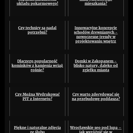
układu pokarmowego!
mieszkania?
Czy technicy są nadal
Innowacyjne koncepcje
potrzebni?
schodów drewnianych -
nowoczesne trendy w
projektowaniu wnętrz
Dlaczego popularność
Domki w Zakopanem -
kominków z kamienia wciąż
blisko natury, daleko od
rośnie?
zgiełku miasta
Czy Można Wydrukować
Czy warto zdecydować się
PIT z Internetu?
na przebudowę poddasza?
Piękne i naturalne zdjęcia
Wrocławskie seo pod lupą –
ze ślubu
jak wyróżnić się w