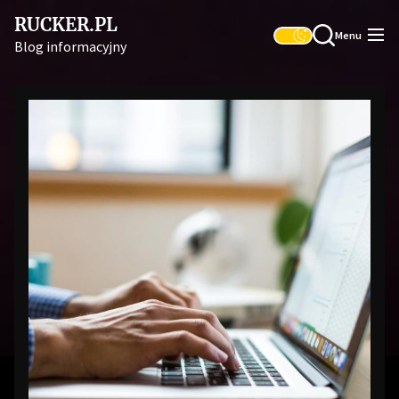
Skip
RUCKER.PL
to
Menu
Blog informacyjny
the
content