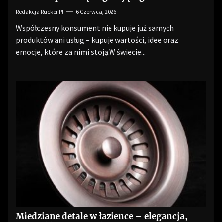
reklamowego?
Redakcja Rucker.pl
6 Czerwca, 2026
Współczesny konsument nie kupuje już samych
produktów ani usług – kupuje wartości, idee oraz
emocje, które za nimi stoją.W świecie...
Miedziane detale w łazience – elegancja,