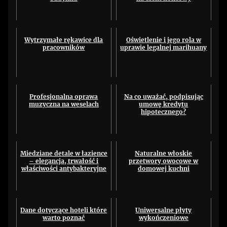
Wytrzymałe rękawice dla
Oświetlenie i jego rola w
pracowników
uprawie legalnej marihuany
Profesjonalna oprawa
Na co uważać, podpisując
muzyczna na weselach
umowę kredytu
hipotecznego?
Miedziane detale w łazience
Naturalne włoskie
– elegancja, trwałość i
przetwory owocowe w
właściwości antybakteryjne
domowej kuchni
Dane dotyczące hoteli które
Uniwersalne płyty
warto poznać
wykończeniowe