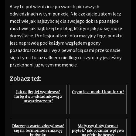
A wy to potwierdzicie po swoich pierwszych
odwiedzinach w tym punkcie. Nie czekajcie zatem lecz
możliwie jak najszybciej dla swojego dobra poznajcie
możliwie jak najbliżej ten blog którym jak już się może
domyślacie. Profesjonalizm informacyjny tego punktu
jest naprawdę pod każdym względem godny
pozazdroszczenia. I wy z pewnością sami przekonacie
się o tym i to już całkiem niedługo o czym my jesteśmy
przekonani już w tym momencie.
Zobacz też:
Jak najlepiej wymieszać
Czym jest moduł komfortu?
farbę dwu-składnikową z
utwardzaczem?
Dlaczego warto zdecydować
Mały czy duży format
się na termomodernizację
płytek? jak rozmiar wpływa
budynku
na efekt końcowy