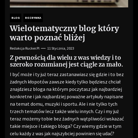
BLOG
ROZRYWKA
Wielotematyczny blog który
warto poznać bliżej
Redakcja Rucker.pl
11 Stycznia, 2023
Z pewnością dla wielu z was wiedzy i to
szeroko rozumianej jest ciągle za mało.
I być może i ty już teraz zastanawiasz się gdzie i to bez
żadnych kłopotów zawsze kiedy tylko będziesz chciał
znajdziesz bloga na którym poczytasz jak najbardziej
konkretne i jak najbardziej poważne artykuły napisane
na temat domu, muzyki i sportu. Ale i nie tylko tych
trzech tematów lecz także wielu innych. Czy i my już
teraz możemy tobie bez żadnych wątpliwości wskazać
takie miejsce i takiego bloga? Czy wiemy gdzie w tym
celu każdy z was jak najszybciej powinien się udać?