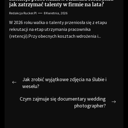
jak zatrzymać talenty w firmie na lata?
Redakcja Rucker.pl
8 Kwietnia, 2026
W 2026 roku walka o talenty przeniosła się z etapu
rekrutacji na etap utrzymania pracownika
(retencji).Przy obecnych kosztach wdrożenia i...
Nawigacja
Jak zrobić wyjątkowe zdjęcia na ślubie i
wpisu
Previous
weselu?
post:
Czym zajmuje się documentary wedding
Next
photographer?
post: