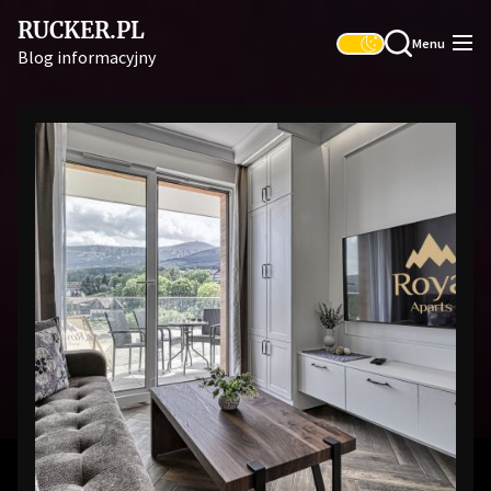
Skip
RUCKER.PL
to
Menu
Blog informacyjny
the
content