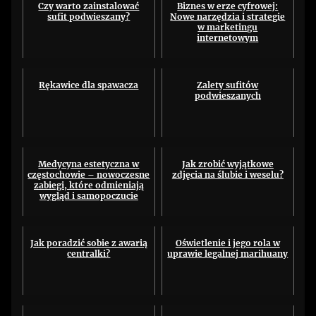
Czy warto zainstalować
Biznes w erze cyfrowej:
sufit podwieszany?
Nowe narzędzia i strategie
w marketingu
internetowym
Rękawice dla spawacza
Zalety sufitów
podwieszanych
Medycyna estetyczna w
Jak zrobić wyjątkowe
częstochowie – nowoczesne
zdjęcia na ślubie i weselu?
zabiegi, które odmieniają
wygląd i samopoczucie
Jak poradzić sobie z awarią
Oświetlenie i jego rola w
centralki?
uprawie legalnej marihuany