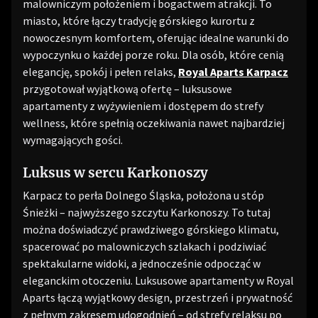
malowniczym położeniem i bogactwem atrakcji. To
miasto, które łączy tradycję górskiego kurortu z
nowoczesnym komfortem, oferując idealne warunki do
wypoczynku o każdej porze roku. Dla osób, które cenią
elegancję, spokój i pełen relaks,
Royal Aparts Karpacz
przygotował wyjątkową ofertę – luksusowe
apartamenty z wyżywieniem i dostępem do strefy
wellness, które spełnią oczekiwania nawet najbardziej
wymagających gości.
Luksus w sercu Karkonoszy
Karpacz to perła Dolnego Śląska, położona u stóp
Śnieżki – najwyższego szczytu Karkonoszy. To tutaj
można doświadczyć prawdziwego górskiego klimatu,
spacerować po malowniczych szlakach i podziwiać
spektakularne widoki, a jednocześnie odpocząć w
eleganckim otoczeniu. Luksusowe apartamenty w Royal
Aparts łączą wyjątkowy design, przestrzeń i prywatność
z pełnym zakresem udogodnień – od strefy relaksu po