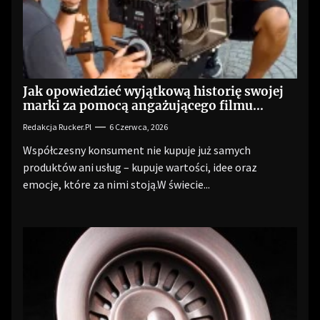
Jak opowiedzieć wyjątkową historię swojej
marki za pomocą angażującego filmu
reklamowego?
Redakcja Rucker.pl
6 Czerwca, 2026
Współczesny konsument nie kupuje już samych
produktów ani usług – kupuje wartości, idee oraz
emocje, które za nimi stoją.W świecie...