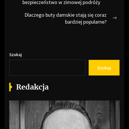
wpisu
Previous
bezpieczeństwo w zimowej podróży
post:
Dlaczego buty damskie stają się coraz
Next
bardziej popularne?
post:
Szukaj
Szukaj
Redakcja