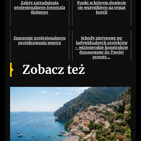
Zalety zatrudnienia
Punkt w którym dowiecie
profesjonalnego fotografa
cię wszystkiego na temat
ślubnego
hoteli
Znaczenie profesjonalnego
Schody nietypowe wg
projektowania wnętrz
indywidualnych projektów
– wizjonerskie konstrukcje
dopasowane do Twojej
przestr...
Zobacz też