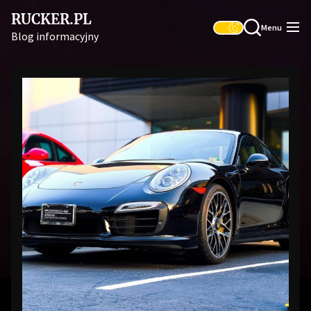
Skip
RUCKER.PL
to
Menu
Blog informacyjny
the
content