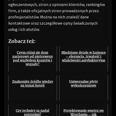
ogłoszeniowych, stron z opiniami klientów, rankingów
firm, a także oficjalnych stron prowadzonych przez
profesjonalistów. Można na nich znaleźć dane
kontaktowe oraz szczegółowe opisy świadczonych
usług i ich atutów.
Zobacz też:
Czym różni się dom
Miedziane detale w łazience
parterowy od piętrowego
– elegancja, trwałość i
pod względem kosztów i
właściwości antybakteryjne
wygody?
Znakomite źródło wiedzy
Uniwersalne płyty
na temat hoteli
wykończeniowe
Czy technicy są nadal
Projektowanie wnętrz we
potrzebni?
Wrocławiu – jak