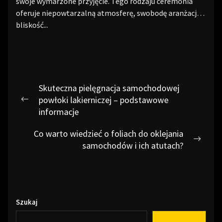
swoje wymarzone przyjęcie. Tego rodzaju ceremonia
oferuje niepowtarzalną atmosferę, swobodę aranżacji i
bliskość...
Nawigacja
Skuteczna pielęgnacja samochodowej
wpisu
powłoki lakierniczej – podstawowe
Previous
informacje
post:
Co warto wiedzieć o foliach do oklejania
Next
samochodów i ich atutach?
post:
Szukaj