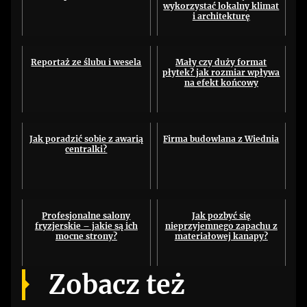
wykorzystać lokalny klimat
i architekturę
Reportaż ze ślubu i wesela
Mały czy duży format
płytek? jak rozmiar wpływa
na efekt końcowy
Jak poradzić sobie z awarią
Firma budowlana z Wiednia
centralki?
Profesjonalne salony
Jak pozbyć się
fryzjerskie – jakie są ich
nieprzyjemnego zapachu z
mocne strony?
materiałowej kanapy?
Zobacz też