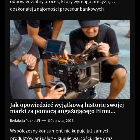
odpowiedzialny proces, który wymaga precyzji,
doskonałej znajomości procedur bankowych...
Jak opowiedzieć wyjątkową historię swojej
marki za pomocą angażującego filmu
reklamowego?
Redakcja Rucker.pl
6 Czerwca, 2026
Współczesny konsument nie kupuje już samych
produktów ani usług – kupuje wartości, idee oraz