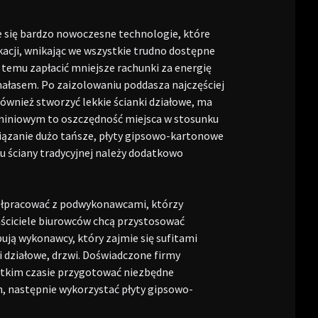
je się bardzo nowoczesne technologie, które
kacji, wnikając we wszystkie trudno dostępne
i temu zapłacić mniejsze rachunki za energię
hałasem. Po zaizolowaniu poddasza najczęściej
ównież stworzyć lekkie ścianki działowe, ma
luminiowym to oszczędność miejsca w stosunku
wiązanie dużo tańsze, płyty gipsowo-kartonowe
ściany tradycyjnej należy dodatkowo
półpracować z podwykonawcami, którzy
ściciele biurowców chcą przystosować
ją wykonawcy, który zajmie się sufitami
i działowe, drzwi. Doświadczone firmy
ótkim czasie przygotować niezbędne
h, następnie wykorzystać płyty gipsowo-