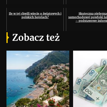
Ile w tej chwili wiecie o światowych i
Skuteczna pielęgna
polskich hotelach?
samochodowej powłoki lak
– podstawowe infor
Zobacz też