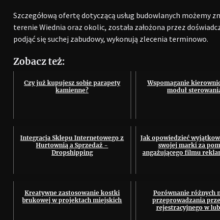
Szczegółową ofertę dotyczącą usług budowlanych możemy znal
terenie Wiednia oraz okolic, została założona przez doświadc
podjąć się suchej zabudowy, wykonują zlecenia terminowo.
Zobacz też:
Czy już kupujesz sobie parapety
Wspomaganie kierownicy
kamienne?
moduł sterowani
Integracja Sklepu Internetowego z
Jak opowiedzieć wyjątkową
Hurtownią a Sprzedaż -
swojej marki za po
Dropshipping
angażującego filmu rekl
Kreatywne zastosowanie kostki
Porównanie różnych m
brukowej w projektach miejskich
przeprowadzania prz
rejestracyjnego w lub