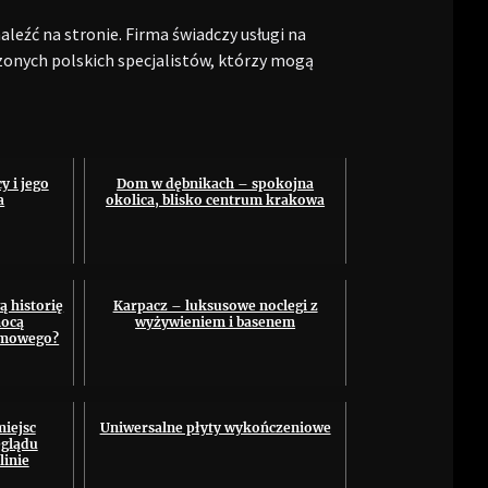
eźć na stronie. Firma świadczy usługi na
zonych polskich specjalistów, którzy mogą
 i jego
Dom w dębnikach – spokojna
a
okolica, blisko centrum krakowa
 historię
Karpacz – luksusowe noclegi z
mocą
wyżywieniem i basenem
amowego?
iejsc
Uniwersalne płyty wykończeniowe
eglądu
linie