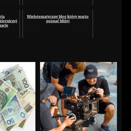
cja
Wielotematyczny blog który warto
ierniczej
poznać bliżej
macje