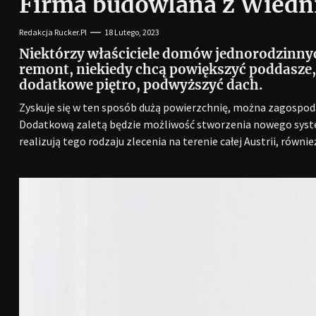
Firma budowlana z Wiedn
Redakcja Rucker.pl
18 Lutego, 2023
Niektórzy właściciele domów jednorodzinnyc
remont, niekiedy chcą powiększyć poddasze
dodatkowe piętro, podwyższyć dach.
Zyskuje się w ten sposób dużą powierzchnię, można zagospoda
Dodatkową zaletą będzie możliwość stworzenia nowego syste
realizują tego rodzaju zlecenia na terenie całej Austrii, równie