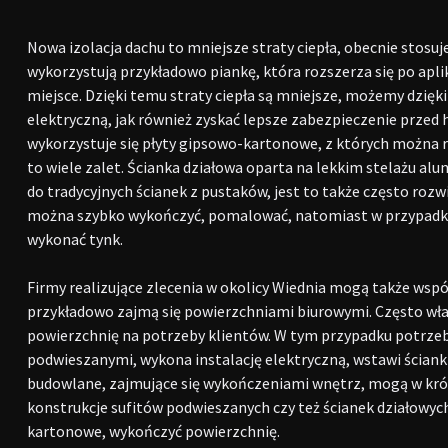
Nowa izolacja dachu to mniejsze straty ciepła, obecnie stosu
wykorzystują przykładowo piankę, która rozszerza się po apli
miejsce. Dzięki temu straty ciepła są mniejsze, możemy dzięk
elektryczną, jak również zyskać lepsze zabezpieczenie przed 
wykorzystuje się płyty gipsowo-kartonowe, z których można r
to wiele zalet. Ścianka działowa oparta na lekkim stelażu a
do tradycyjnych ścianek z pustaków, jest to także często roz
można szybko wykończyć, pomalować, natomiast w przypadku 
wykonać tynk.
Firmy realizujące zlecenia w okolicy Wiednia mogą także ws
przykładowo zajmą się powierzchniami biurowymi. Często wła
powierzchnię na potrzeby klientów. W tym przypadku potrzebu
podwieszanymi, wykona instalację elektryczną, wstawi ściank
budowlane, zajmujące się wykończeniami wnętrz, mogą w kr
konstrukcje sufitów podwieszanych czy też ścianek działowyc
kartonowe, wykończyć powierzchnię.