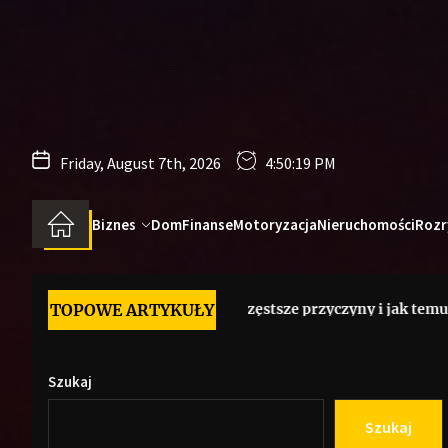
Skip
to
the
content
Friday, August 7th, 2026
4:50:20 PM
Biznes
Dom
Finanse
Motoryzacja
Nieruchomości
Rozr
ndeksu Google – najczęstsze przyczyny i jak temu zapobiec
TOPOWE ARTYKUŁY
Szukaj
Szukaj