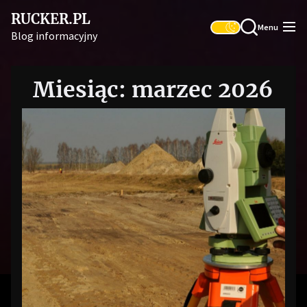
Skip
RUCKER.PL
to
Menu
Blog informacyjny
the
content
Miesiąc:
marzec 2026