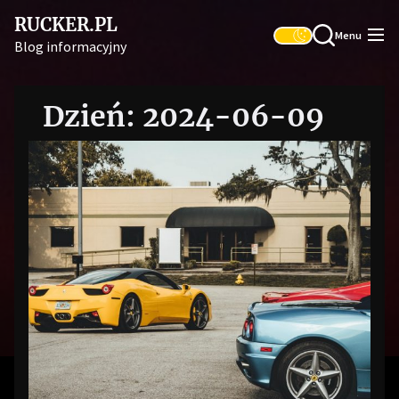
Skip
RUCKER.PL
to
Menu
Blog informacyjny
the
content
Dzień:
2024-06-09